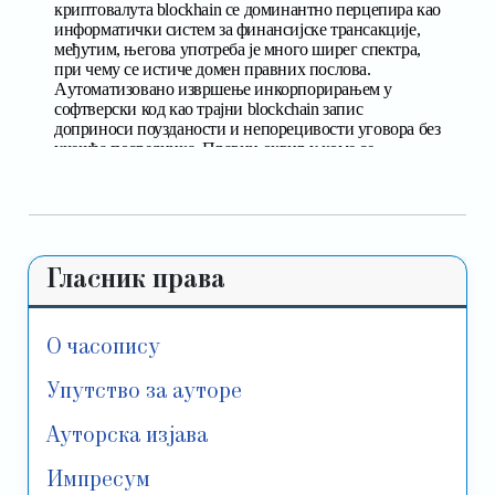
Гласник права
О часопису
Упутство за ауторе
Ауторска изјава
Импресум