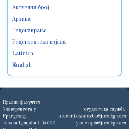
Актуелни број
Архива
Рецензирање
Рецензентска изјава
Latinica
English
Правни факултет
Универзитета у
студентска служба:
Крагујевцу
studentska.sluzba@jura.kg.ac.rs
Јована Цвијића 1, 34000
упис:
upis@jura.kg.ac.rs