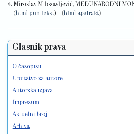
4. Miroslav Milosavljević, MEĐUNARODN
(
html pun tekst
) (
html apstrakt
)
Glasnik prava
O časopisu
Uputstvo za autore
Autorska izjava
Impresum
Aktuelni broj
Arhiva