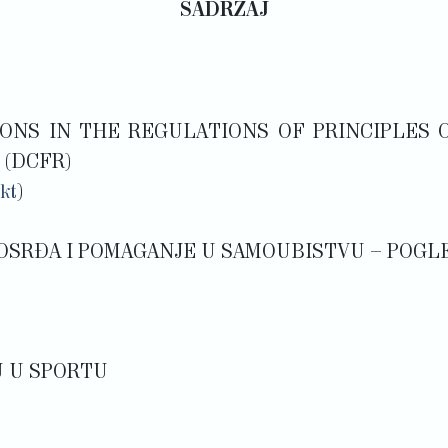
SADRŽAJ
IGATIONS IN THE REGULATIONS OF PRINCIPLE
 (DCFR)
kt
)
Z MILOSRĐA I POMAGANJE U SAMOUBISTVU – PO
U U SPORTU