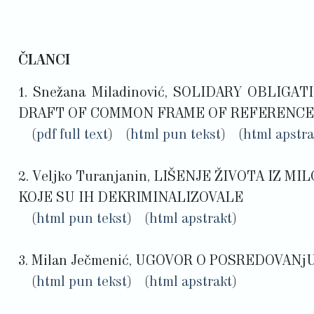
ČLANCI
1. Snežana Miladinović, SOLIDARY OBL
DRAFT OF COMMON FRAME OF REFERENCE
(
pdf full text
) (
html pun tekst
) (
html apstra
2. Veljko Turanjanin, LIŠENJE ŽIVOTA I
KOJE SU IH DEKRIMINALIZOVALE
(
html pun tekst
) (
html apstrakt
)
3. Milan Ječmenić, UGOVOR O POSREDOVANj
(
html pun tekst
) (
html apstrakt
)