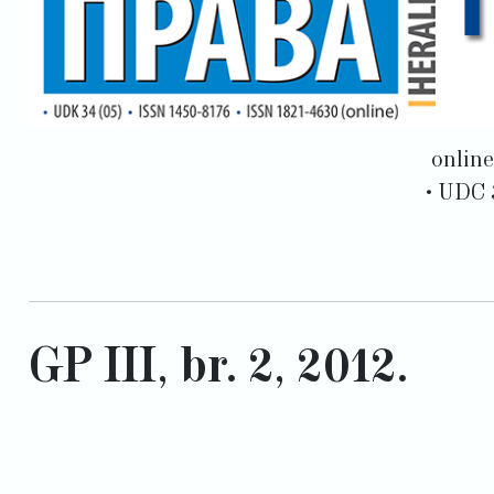
onlin
• UDC 
GP III, br. 2, 2012.