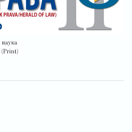
 наука
(Print)