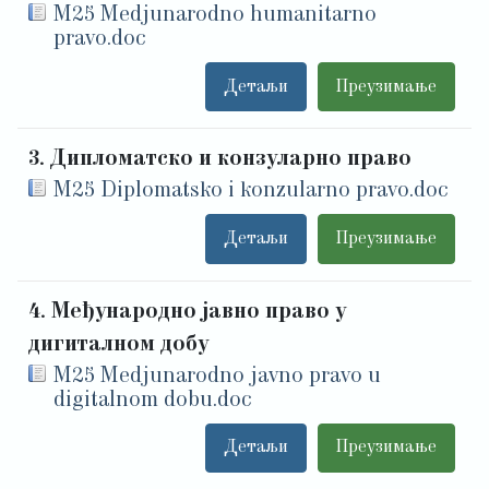
M25 Medjunarodno humanitarno
pravo.doc
Детаљи
Преузимање
3. Дипломатско и конзуларно право
M25 Diplomatsko i konzularno pravo.doc
Детаљи
Преузимање
4. Међународно јавно право у
дигиталном добу
M25 Medjunarodno javno pravo u
digitalnom dobu.doc
Детаљи
Преузимање