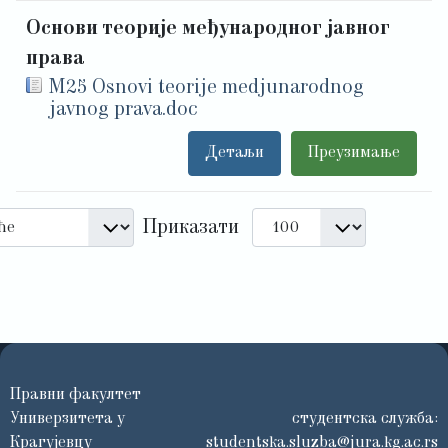
Основи теорије међународног јавног
права
M25 Osnovi teorije medjunarodnog
javnog prava.doc
Детаљи
Преузимање
Приказати
Правни факултет
Универзитета у
студентска служба:
Крагујевцу
studentska.sluzba@jura.kg.ac.rs