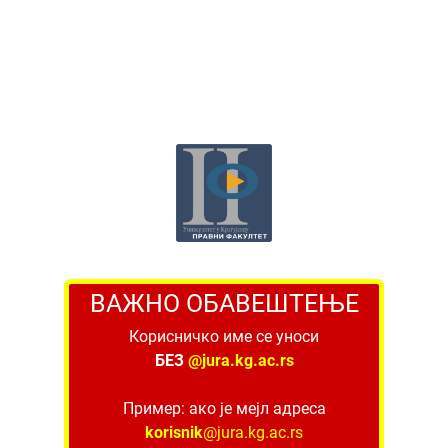
ВАЖНО ОБАВЕШТЕЊЕ
Корисничко име се уноси
БЕЗ
@jura.kg.ac.rs
Пример: ако је мејл адреса
korisnik
@jura.kg.ac.rs