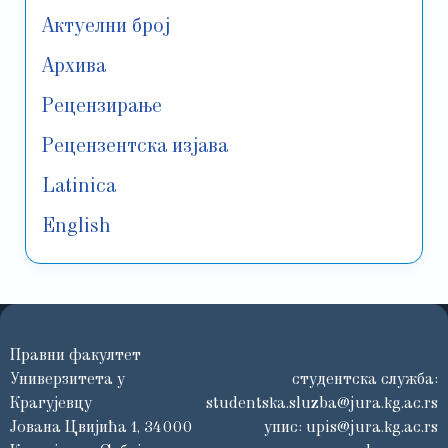
Актуелни број
Архива
Рецензирање
Рецензентска изјава
Latinica
English
Правни факултет
Универзитета у
студентска служба:
Крагујевцу
studentska.sluzba@jura.kg.ac.rs
Јована Цвијића 1, 34000
упис:
upis@jura.kg.ac.rs