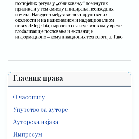
Гласник права
О часопису
Упутство за ауторе
Ауторска изјава
Импресум