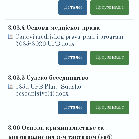
Детаљи
Преузимање
3.05.4 Основи медијског права
Osnovi medijskog prava-plan i program
2025-2026 UPB.docx
Детаљи
Преузимање
3.05.5 Судско беседништво
p25u UPB Plan- Sudsko
besednistvo(1).docx
Детаљи
Преузимање
3.06 Основи криминалистике са
криминалистичком тактиком (упб) -