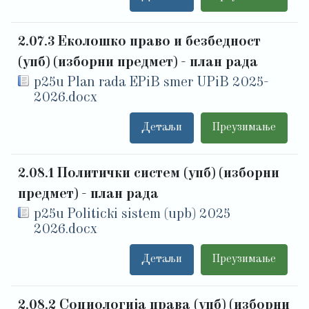
2.07.3 Еколошко право и безбедност
(упб) (изборни предмет) - план рада
p25u Plan rada EPiB smer UPiB 2025-
2026.docx
Детаљи
Преузимање
2.08.1 Политички систем (упб) (изборни
предмет) - план рада
p25u Politicki sistem (upb) 2025
2026.docx
Детаљи
Преузимање
2.08.2 Социологија права (упб) (изборни