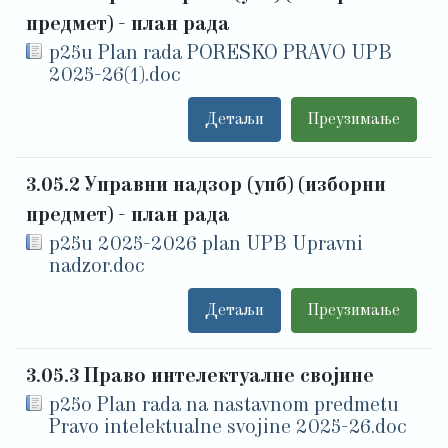
предмет) - план рада
p25u Plan rada PORESKO PRAVO UPB
2025-26(1).doc
Детаљи
Преузимање
3.05.2 Управни надзор (упб) (изборни
предмет) - план рада
p25u 2025-2026 plan UPB Upravni
nadzor.doc
Детаљи
Преузимање
3.05.3 Право интелектуалне својине
p25o Plan rada na nastavnom predmetu
Pravo intelektualne svojine 2025-26.doc