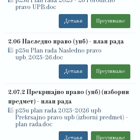
p25u Plan rada 2025 - 26 Porodicno
pravo UPB.doc
Детаљи
Преузимање
2.06 Наследно право (упб) - план рада
p25u Plan rada Nasledno pravo
upb_2025-26.doc
Детаљи
Преузимање
2.07.2 Прекршајно право (упб) (изборни
предмет) - план рада
p25u plan rada 2025-2026 upb
Prekrsajno pravo upb (izborni predmet) -
plan rada.doc
Детаљи
Преузимање