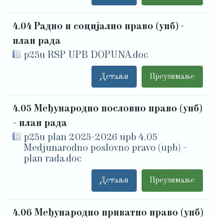
4.04 Радно и социјално право (упб) -
план рада
p25u RSP UPB DOPUNA.doc
Детаљи
Преузимање
4.05 Међународно пословно право (упб)
- план рада
p25u plan 2025-2026 upb 4.05
Medjunarodno poslovno pravo (upb) -
plan rada.doc
Детаљи
Преузимање
4.06 Међународно приватно право (упб)