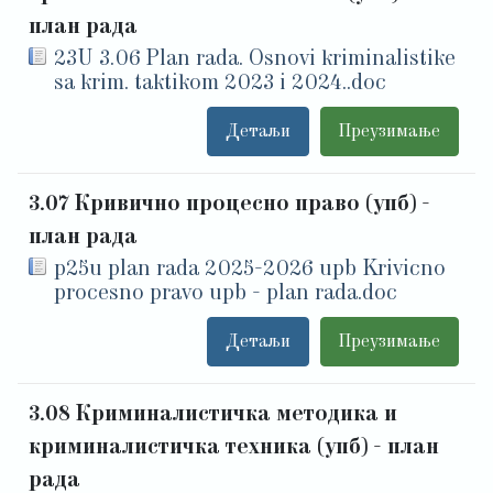
план рада
23U 3.06 Plan rada. Osnovi kriminalistike
sa krim. taktikom 2023 i 2024..doc
Детаљи
Преузимање
3.07 Кривично процесно право (упб) -
план рада
p25u plan rada 2025-2026 upb Krivicno
procesno pravo upb - plan rada.doc
Детаљи
Преузимање
3.08 Криминалистичка методика и
криминалистичка техника (упб) - план
рада