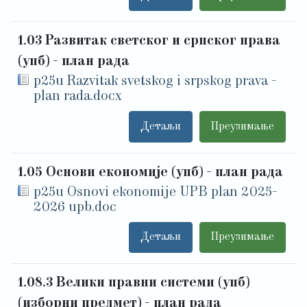
1.03 Развитак светског и српског права
(упб) - план рада
p25u Razvitak svetskog i srpskog prava -
plan rada.docx
Детаљи
Преузимање
1.05 Основи економије (упб) - план рада
p25u Osnovi ekonomije UPB plan 2025-
2026 upb.doc
Детаљи
Преузимање
1.08.3 Велики правни системи (упб)
(изборни предмет) - план рада