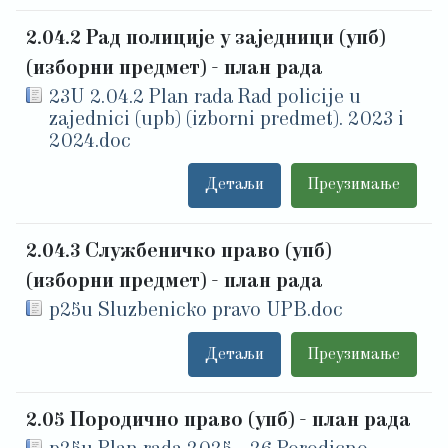
2.04.2 Рад полиције у заједници (упб)
(изборни предмет) - план рада
23U 2.04.2 Plan rada Rad policije u
zajednici (upb) (izborni predmet). 2023 i
2024.doc
Детаљи
Преузимање
2.04.3 Службеничко право (упб)
(изборни предмет) - план рада
p25u Sluzbenicko pravo UPB.doc
Детаљи
Преузимање
2.05 Породично право (упб) - план рада