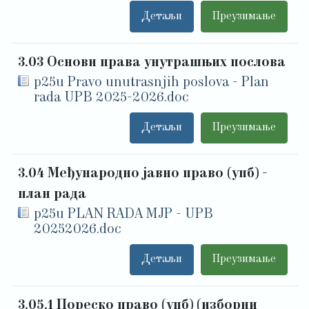
Детаљи
Преузимање
3.03 Основи права унутрашњих послова
p25u Pravo unutrasnjih poslova - Plan
rada UPB 2025-2026.doc
Детаљи
Преузимање
3.04 Међународно јавно право (упб) -
план рада
p25u PLAN RADA MJP - UPB
20252026.doc
Детаљи
Преузимање
3.05.1 Пореско право (упб) (изборни