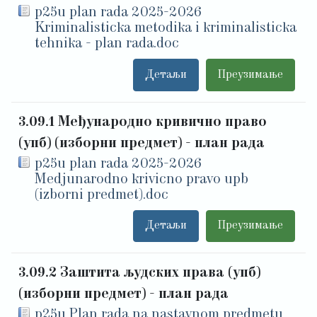
p25u plan rada 2025-2026
Kriminalisticka metodika i kriminalisticka
tehnika - plan rada.doc
Детаљи
Преузимање
3.09.1 Међународно кривично право
(упб) (изборни предмет) - план рада
p25u plan rada 2025-2026
Medjunarodno krivicno pravo upb
(izborni predmet).doc
Детаљи
Преузимање
3.09.2 Заштита људских права (упб)
(изборни предмет) - план рада
p25u Plan rada na nastavnom predmetu