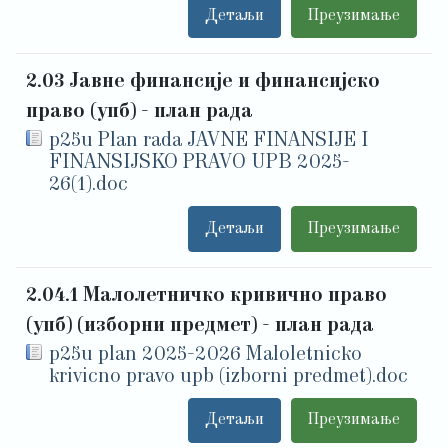
Детаљи
Преузимање
2.03 Јавне финансије и финансијско
право (упб) - план рада
p25u Plan rada JAVNE FINANSIJE I
FINANSIJSKO PRAVO UPB 2025-
26(1).doc
Детаљи
Преузимање
2.04.1 Малолетничко кривично право
(упб) (изборни предмет) - план рада
p25u plan 2025-2026 Maloletnicko
krivicno pravo upb (izborni predmet).doc
Детаљи
Преузимање