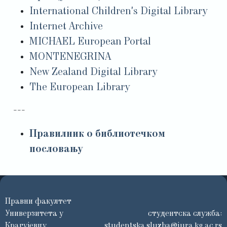
International Children's Digital Library
Internet Archive
MICHAEL European Portal
MONTENEGRINA
New Zealand Digital Library
The European Library
---
Правилник о библиотечком
пословању
Правни факултет
Универзитета у
студентска служба:
Крагујевцу
studentska.sluzba@jura.kg.ac.rs