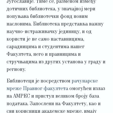
Југославије. Тиме се, разменом између
дотичних библиотека, у значајној мери
попуњава библиотечки фонд новим
насловима. Библиотека представља важну
научно-истраживачку јединицу, и од
користи је не само наставницима,
сарадницима и студентима нашег
Факултета, него и правницима и
стручњацима из других установа у граду и
региону.
Библиотеци је посредством
рачунарске
мреже Правног факултета
омогућен излаз
на АМРЕС и приступ великом броју база
података. Запослени на Факултету, као и
сви корисници академске мреже, имају