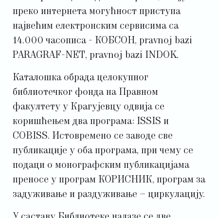
преко интернета могућност приступа
највећим електронским сервисима са
14.000 часописа - КОБСОН, pravnoj bazi
PARAGRAF-NET, pravnoj bazi INDOK.
Каталошка обрада целокупног
библиотечког фонда на Правном
факултету у Крагујевцу одвија се
коришћењем два програма: ISSIS и
COBISS. Истовремено се заводе све
публикације у оба програма, при чему се
подаци о монографским публикацијама
преносе у програм КОРИСНИК, програм за
задуживање и раздуживање – циркулацију.
У саставу Библиотеке налазе се две