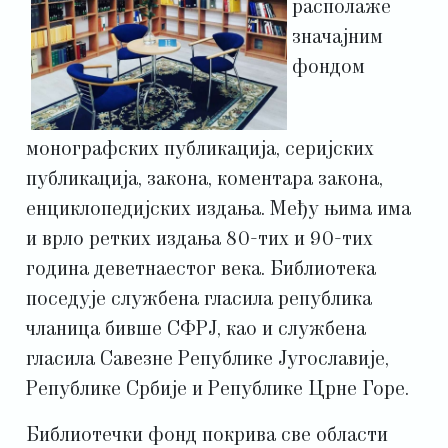
располаже
значајним
фондом
монографских публикација, серијских
публикација, закона, коментара закона,
енциклопедијских издања. Међу њима има
и врло ретких издања 80-тих и 90-тих
година деветнаестог века. Библиотека
поседује службена гласила република
чланица бивше СФРЈ, као и службена
гласила Савезне Републике Југославије,
Републике Србије и Републике Црне Горе.
Библиотечки фонд покрива све области