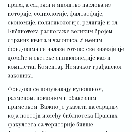
права, а садржи и мноштво наслова из
историје, социологије, филозофије,
економије, политикологије, религије и сл.
Библиотека располаже великим бројем
страних књига и часописа. У њеним
фондовима се налазе готово све значајније
домаће и светске енциклопедије као и
комплетан Коментар Немачког грађанског
законика.
Фондови се попуњавају куповином,
разменом, поклоном и обавезним
примерком. Важно је указати на сарадњу
која постоји између библиотека Правних
факултета са територије бивше