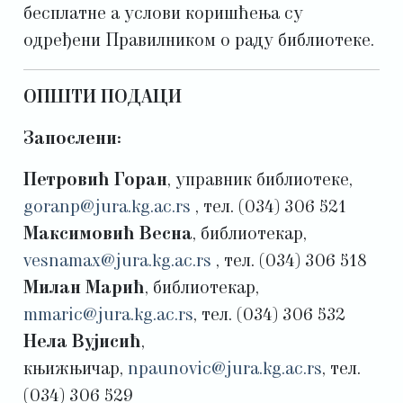
бесплатне а услови коришћења су
одређени Правилником о раду библиотеке.
ОПШТИ ПОДАЦИ
Запослени:
Петровић Горан
, управник библиотеке,
goranp@jura.kg.ac.rs
, тел. (034) 306 521
Максимовић Весна
, библиотекар,
vesnamax@jura.kg.ac.rs
, тел. (034) 306 518
Милан Марић
, библиотекар,
mmaric@jura.kg.ac.rs
, тел. (034) 306 532
Нела Вујисић
,
књижњичар,
npaunovic@jura.kg.ac.rs
, тел.
(034) 306 529