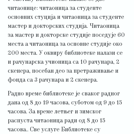
читаонице: читаоница за студенте
основних стуција и читаоница за студенте
мастер и докторских студија. Читаоница
за мастер и докторске студије поседује 60
места а читаоница за основне студије око
200 места. У оквиру библиотеке налази се
и рачунарска учионица са 10 рачунара, 2
скенера, посебан део за претраживање и
фонда са 3 рачунара и 2 скенера.
Радно време библиотеке је сваког радног
дана од 8 до 19 часова, суботом од 9 до 15
часова. За време летњег и зимског
распуста читаоница ради од 8 до 15
часова.. Све услуге Библиотеке су