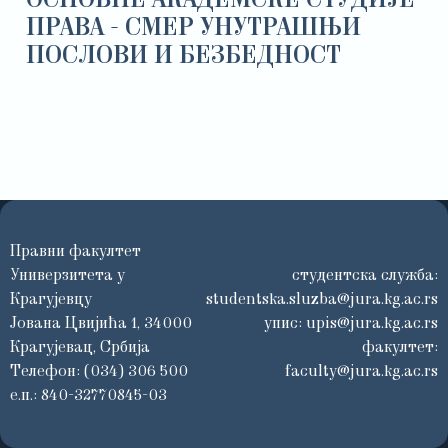
ОСНОВНЕ АКАДЕМСКЕ СТУДИЈЕ
ПРАВА - СМЕР УНУТРАШЊИ
ПОСЛОВИ И БЕЗБЕДНОСТ
Правни факултет
Универзитета у
студентска служба:
Крагујевцу
studentska.sluzba@jura.kg.ac.rs
Јована Цвијића 1, 34000
упис:
upis@jura.kg.ac.rs
Крагујевац, Србија
факултет:
Телефон: (034) 306 500
faculty@jura.kg.ac.rs
е.п.: 840-32770845-03