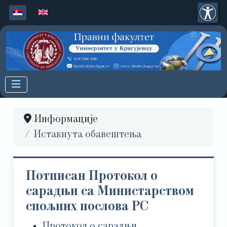
Изаберите ваш језик
Информације
Истакнута обавештења
Потписан Протокол о
сарадњи са Министарством
спољних послова РС
Протокол о сарадњи