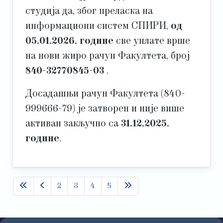
студија да, због преласка на
информациони систем СПИРИ,
од
05.01.2026. године
све уплате врше
на нови жиро рачун Факултета, број
840-32770845-03
.
Досадашњи рачун Факултета (840-
999666-79) је затворен и није више
активан закључно са
31.12.2025.
године
.
2
3
4
5