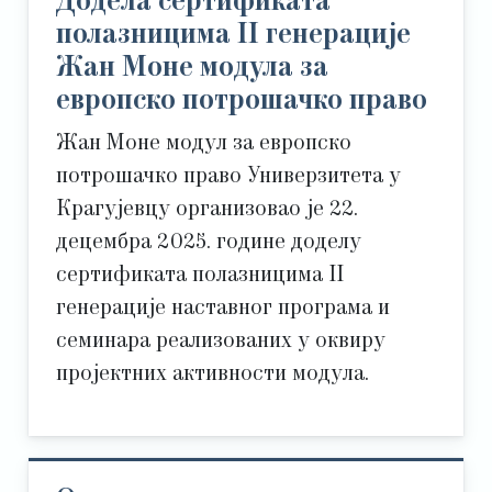
Додела сертификата
полазницима II генерације
Жан Моне модула за
европско потрошачко право
Жан Моне модул за европско
потрошачко право Универзитета у
Крагујевцу организовао је 22.
децембра 2025. године доделу
сертификата полазницима II
генерације наставног програма и
семинара реализованих у оквиру
пројектних активности модула.