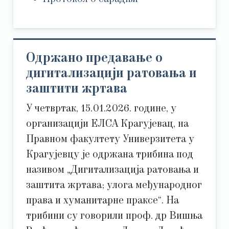
Одржано предавање о
дигитализацији ратовања и
заштити жртава
У четвртак, 15.01.2026. године, у
организацији ЕЛСА Крагујевац, на
Правном факултету Универзитета у
Крагујевцу је одржана трибина под
називом „Дигитализација ратовања и
заштита жртава; улога међународног
права и хуманитарне праксе“. На
трибини су говорили проф. др Вишња