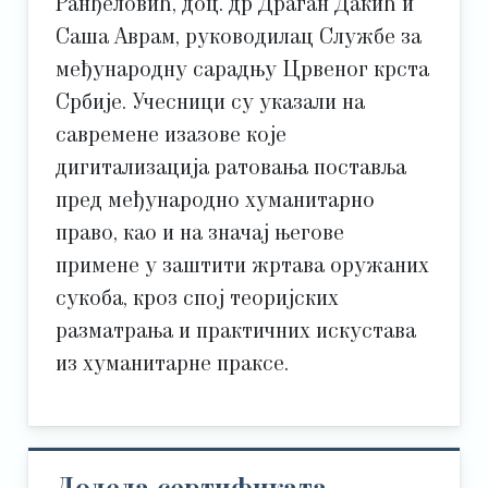
Ранђеловић, доц. др Драган Дакић и
Саша Аврам, руководилац Службе за
међународну сарадњу Црвеног крста
Србије. Учесници су указали на
савремене изазове које
дигитализација ратовања поставља
пред међународно хуманитарно
право, као и на значај његове
примене у заштити жртава оружаних
сукоба, кроз спој теоријских
разматрања и практичних искустава
из хуманитарне праксе.