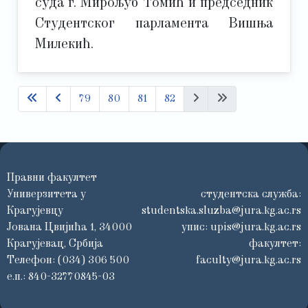
суда г. Мирољуб Томић и председник
Студентског парламента Вишња
Милекић.
79
80
81
82
Правни факултет
Универзитета у
студентска служба:
Крагујевцу
studentska.sluzba@jura.kg.ac.rs
Јована Цвијића 1, 34000
упис:
upis@jura.kg.ac.rs
Крагујевац, Србија
факултет:
Телефон: (034) 306 500
faculty@jura.kg.ac.rs
е.п.: 840-32770845-03