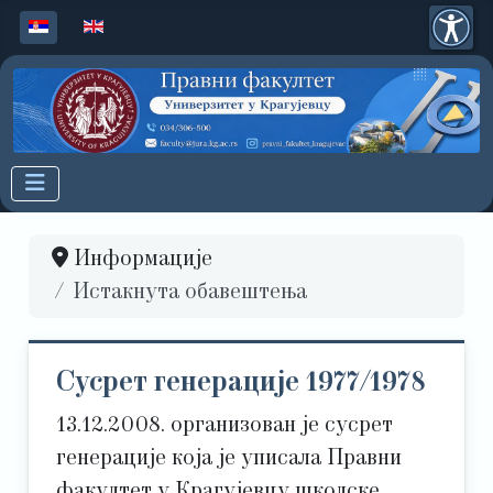
Изаберите ваш језик
Информације
Истакнута обавештења
Сусрет генерације 1977/1978
13.12.2008. организован је сусрет
генерације која је уписала Правни
факултет у Крагујевцу школске