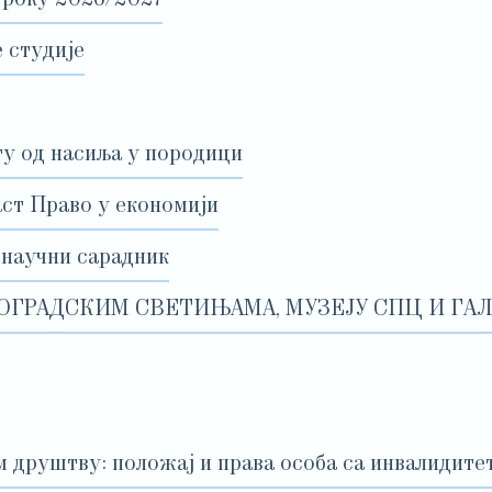
 студије
ту од насиља у породици
аст Право у економији
 научни сарадник
ОГРАДСКИМ СВЕТИЊАМА, МУЗЕЈУ СПЦ И ГАЛ
 друштву: положај и права особа са инвалидите