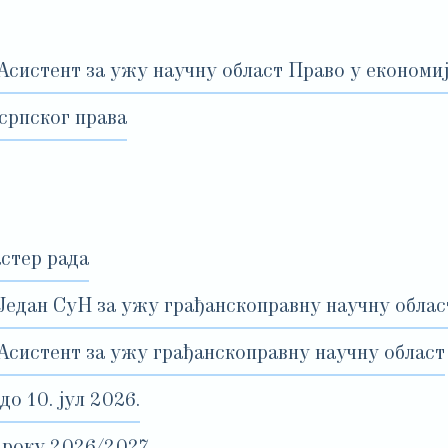
Асистент за ужу научну област Право у економи
српског права
астер рада
 Један СуН за ужу грађанскоправну научну облас
 Асистент за ужу грађанскоправну научну област
 10. јул 2026.
 року 2026/2027