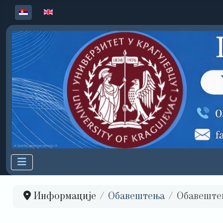
Изаберите ваш језик
Информације
Обавештења
Обавеште