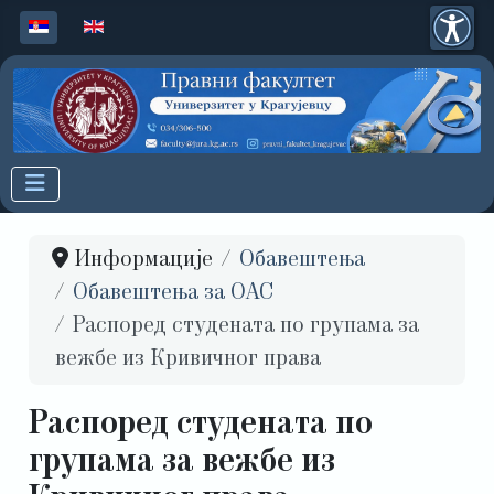
Изаберите ваш језик
Информације
Обавештења
Обавештења за ОАС
Распоред студената по групама за
вежбе из Кривичног права
Распоред студената по
групама за вежбе из