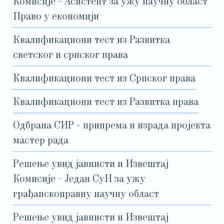
Комисије - Асистент за ужу научну област
Право у економији
Квалификациони тест из Развитка
светског и српског права
Квалификациони тест из Српског права
Квалификациони тест из Развитка права
Одбрана СИР - припрема и израда пројекта
мастер рада
Решење увид јавнисти и Извештај
Комисије - Један СуН за ужу
грађанскоправну научну област
Решење увид јавнисти и Извештај