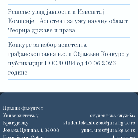
Решење увид јавности и Извештај
Комисије - Асистент за ужу научну област
Теорија државе и права
Конкурс за избор асистента
грађанскоправна н.о. и Објављен Конкурс у
публикацији ПОСЛОВИ од 10.06.2026.
године
Правни факултет
Универзитета у
студентска служба:
Крагујевцу
studentska.sluzba@jura.kg.ac.rs
Јована Цвијића 1, 34000
упис:
upis@jura.kg.ac.rs