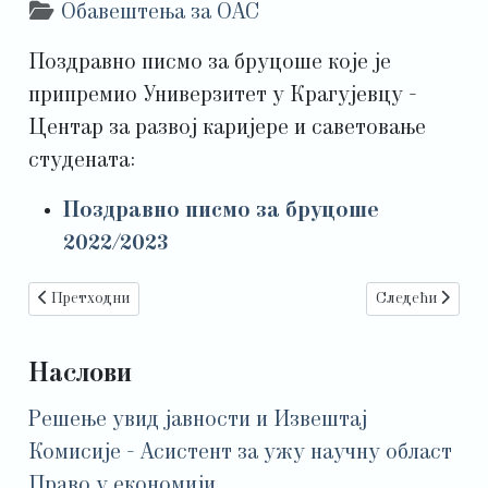
Детаљи
Обавештења за ОАС
Поздравно писмо за бруцоше које је
припремио Универзитет у Крагујевцу -
Центар за развој каријере и саветовање
студената:
Поздравно писмо за бруцоше
2022/2023
Претходни чланак: ОБАВЕШТЕЊЕ ЗА СТУДЕНТЕ СМЕРА УП
Следећи члан
Претходни
Следећи
Наслови
Решење увид јавности и Извештај
Комисије - Асистент за ужу научну област
Право у економији