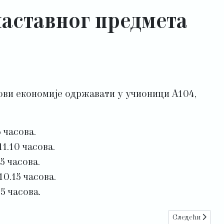
наставног предмета
нови економије одржавати у учионици А104,
 часова.
1.10 часова.
5 часова.
0.15 часова.
5 часова.
Следећи члан
Следећи