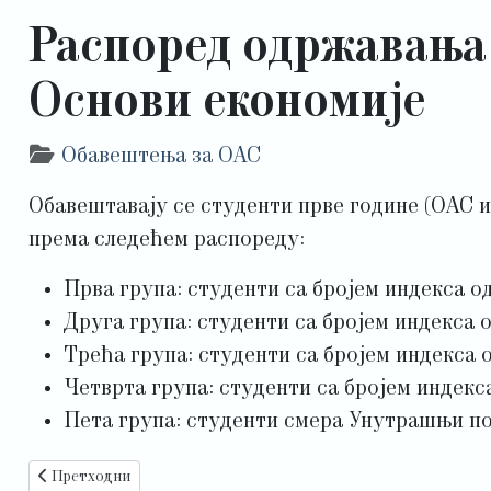
Распоред одржавања 
Основи економије
Детаљи
Обавештења за ОАС
Обавештавају се студенти прве године (ОАС и
према следећем распореду:
Прва група: студенти са бројем индекса од
Друга група: студенти са бројем индекса о
Трећа група: студенти са бројем индекса о
Четврта група: студенти са бројем индекса
Пета група: студенти смера Унутрашњи пос
Претходни чланак: Распоред по групама за вежбе из предмет
Претходни