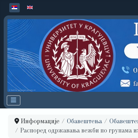
Изаберите ваш језик
Информације
Обавештења
Обавеште
Распоред одржавања вежби по групама и