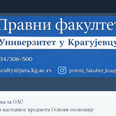
ња за ОАС
з наставног предмета Основи економије