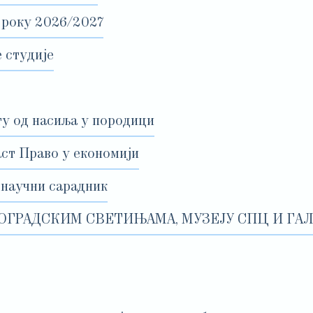
 року 2026/2027
 студије
ту од насиља у породици
аст Право у економији
 научни сарадник
ОГРАДСКИМ СВЕТИЊАМА, МУЗЕЈУ СПЦ И ГАЛ