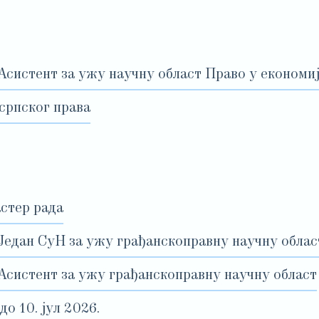
Асистент за ужу научну област Право у економи
српског права
астер рада
 Један СуН за ужу грађанскоправну научну облас
 Асистент за ужу грађанскоправну научну област
 10. јул 2026.