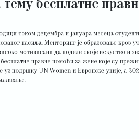
 тему бесплатне прав
родици током децембра и јануара месеца студент
ваног насиља. Менторинг је образовање кроз уч
високо мотивисани да поделе своје искуство и з
бесплатне правне помоћи за жене које су прежив
 уз подршку UN Wоmen и Европске уније, а 2023
наживање.