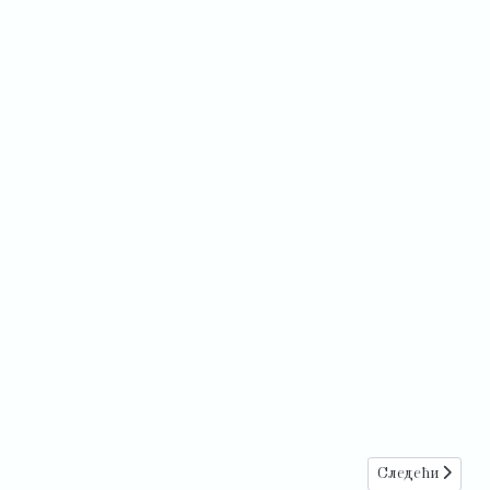
Следећи члан
Следећи