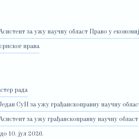
Асистент за ужу научну област Право у економи
српског права
астер рада
 Један СуН за ужу грађанскоправну научну облас
 Асистент за ужу грађанскоправну научну област
 10. јул 2026.