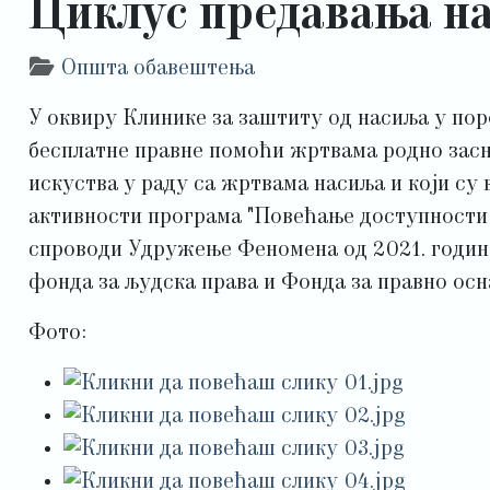
Циклус предавања на
Детаљи
Општа обавештења
У оквиру Клинике за заштиту од насиља у по
бесплатне правне помоћи жртвама родно засно
искуства у раду са жртвама насиља и који су 
активности програма "Повећање доступности 
спроводи Удружење Феномена од 2021. године
фонда за људска права и Фонда за правно ос
Фото: