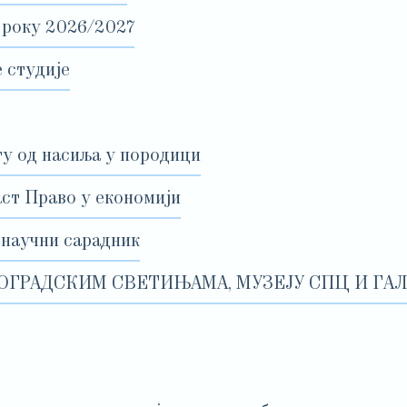
 року 2026/2027
 студије
ту од насиља у породици
аст Право у економији
 научни сарадник
ОГРАДСКИМ СВЕТИЊАМА, МУЗЕЈУ СПЦ И ГАЛ