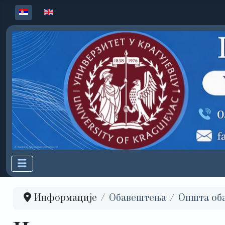
Изаберите ваш језик
Информације
Обавештења
Општа об