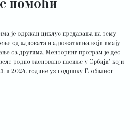
не помоћи
има је одржан циклус предавања на тему
ење од адвоката и адвокаткиња који имају
нање са другима. Менторинг програм је део
еле родно засновано насиље у Србији" који
. и 2024. године уз подршку Глобалног