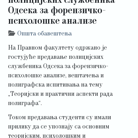
полицијских службеника
Одсека за форензичко-
психолошке анализе
Детаљи
Општа обавештења
На Правном факултету одржано је
гостујуће предавање полицијских
службеника Одсека за форензичко-
психолошке анализе, вештачења и
полиграфска испитивања на тему
„Теоријски и практични аспекти рада
полиграфа“.
Током предавања студенти су имали
прилику да се упознају са основним
теоријским, психолошким и