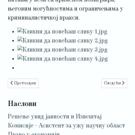
питања у вези са применом полиграфа,
његовим могућностима и ограничењима у
криминалистичкој пракси.
Претходни чланак: Одржано 22. Мајско саветовање
Следећи чланак
Претходни
Следећи
Наслови
Решење увид јавности и Извештај
Комисије - Асистент за ужу научну област