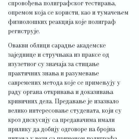
спровођења полиграфског тестирања,
опремом која се користи, као и тумачењем
физиолошких реакција које полиграф
региструје.
Овакви облици сарадње академске
заједнице и стручњака из праксе од
изузетног су значаја за стицање
практичних знања и разумевање
савремених метода које се примењују у
раду органа откривања и доказивања
кривичних дела. Предавање је изазвало
велико интересовање студената, који су
кроз дискусију са предавачима имали
прилику да добију одговоре на бројна