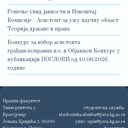
Решење увид јавности и Извештај
Комисије - Асистент за ужу научну област
Теорија државе и права
Конкурс за избор асистента
грађанскоправна н.о. и Објављен Конкурс у
публикацији ПОСЛОВИ од 10.06.2026.
године
Правни факултет
Универзитета у
студентска служба:
Крагујевцу
studentska.sluzba@jura.kg.ac.rs
Јована Цвијића 1, 34000
упис:
upis@jura.kg.ac.rs