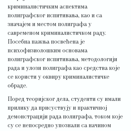
криминалистичким аспектима
полиграфског испитивања, као и са
значајем и местом полиграфа у
савременом криминалистичком раду.
Посебна пажња посвећена је
психофизиолошким основама
полиграфског испитивања, методологији
рада и улози полиграфа као средства које
се користи у оквиру криминалистичке
обраде.
Поред теоријског дела, студенти су имали
прилику да присуствују и практичној
демонстрацији рада полиграфа, током које
су се непосредно упознали са начином