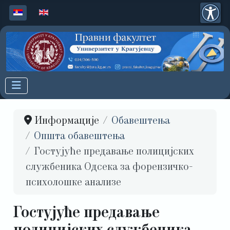
Изаберите ваш језик
Информације
Обавештења
Општа обавештења
Гостујуће предавање полицијских
службеника Одсека за форензичко-
психолошке анализе
Гостујуће предавање