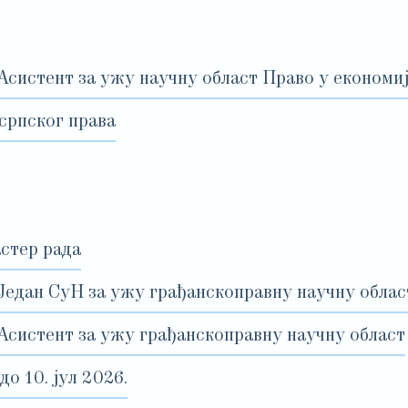
Асистент за ужу научну област Право у економи
српског права
астер рада
 Један СуН за ужу грађанскоправну научну облас
 Асистент за ужу грађанскоправну научну област
 10. јул 2026.