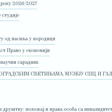
 року 2026/2027
 студије
ту од насиља у породици
аст Право у економији
 научни сарадник
ОГРАДСКИМ СВЕТИЊАМА, МУЗЕЈУ СПЦ И ГАЛ
 друштву: положај и права особа са инвалидите