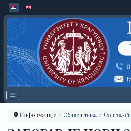
Изаберите ваш језик
Информације
Обавештења
Општа об