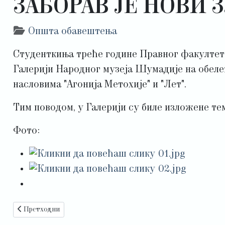
ЗАБОРАВ ЈЕ НОВИ 
Детаљи
Општа обавештења
Студенткиња треће године Правног факултета,
Галерији Народног музеја Шумадије на обеле
насловима "Агонија Метохије" и "Лет".
Тим поводом, у Галерији су биле изложене те
Фото:
Претходни чланак: СРЕЋАН ДАН СТУДЕНАТА!
Претходни