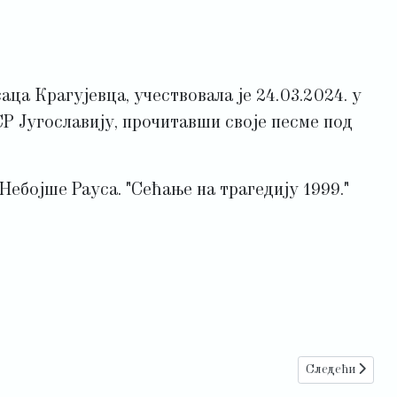
а Крагујевца, учествовала је 24.03.2024. у
Р Југославију, прочитавши своје песме под
ебојше Рауса. "Сећање на трагедију 1999."
Следећи чла
Следећи