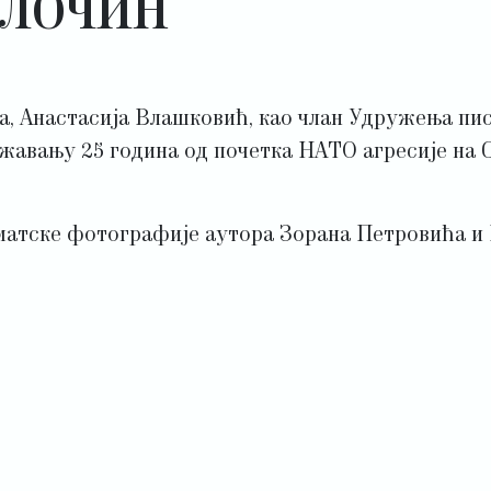
ЗЛОЧИН
 Анастасија Влашковић, као члан Удружења писац
жавању 25 година од почетка НАТО агресије на С
матске фотографије аутора Зорана Петровића и Н