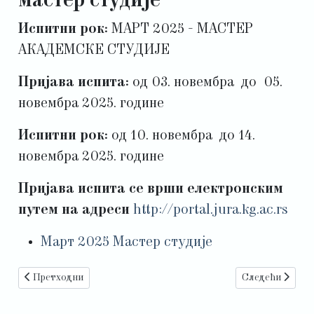
мастер студије
Испитни рок:
МАРТ 2025 - МАСТЕР
АКАДЕМСКЕ СТУДИЈЕ
Пријава испита:
од 03. новембра до 05.
новембра 2025. године
Испитни рок:
од 10. новембра до 14.
новембра 2025. године
Пријава испита се врши електронским
путем на адреси
http://portal.jura.kg.ac.rs
Март 2025 Мастер студије
Претходни чланак: Испитни рок Септембар 3 2025 - мастер сту
Следећи чланак
Претходни
Следећи