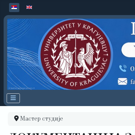
Изаберите ваш језик
Мастер студије