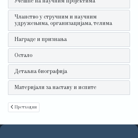
Учешће на научним пројектима
Чланство у стручним и научним
удружењима, организацијама, телима
Награде и признања
Остало
Детаљна биографија
Материјали за наставу и испите
Претходни чланак: Саша Туцаковић
Претходни