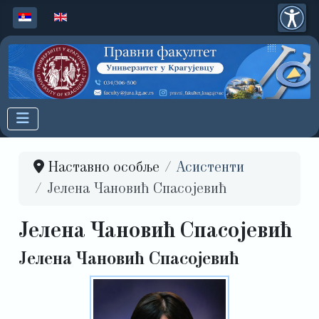
Изаберите ваш језик
Наставно особље
Асистенти
Јелена Чановић Спасојевић
Јелена Чановић Спасојевић
Јелена Чановић Спасојевић