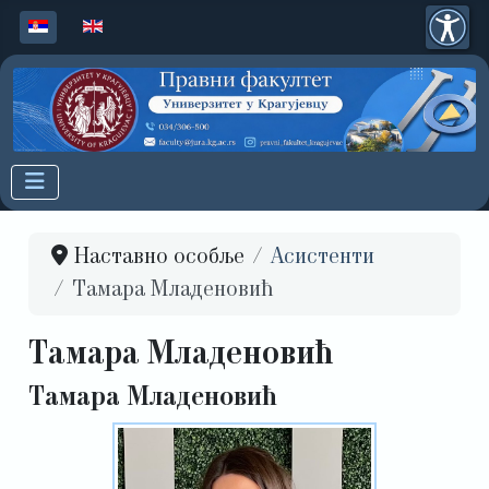
Изаберите ваш језик
Наставно особље
Асистенти
Тамара Младеновић
Тамара Младеновић
Тамара Младеновић