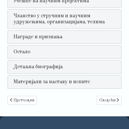
Учешће на научним пројектима
Чланство у стручним и научним
удружењима, организацијама, телима
Награде и признања
Остало
Детаљна биографија
Материјали за наставу и испите
Претходни чланак: Магдалена Минић Карановић
Следећи чланак
Претходни
Следећи