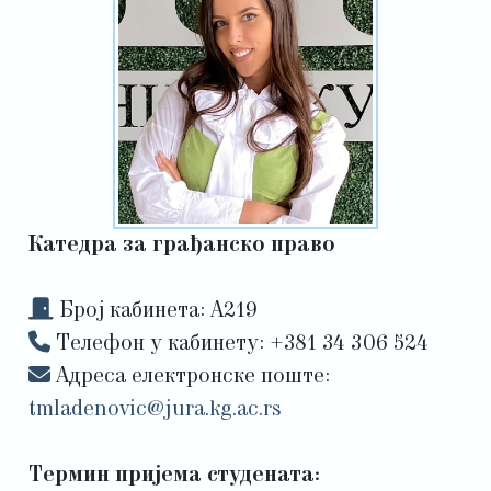
Катедра за грађанско право
Број кабинета: А219
Tелефон у кабинету: +381 34 306 524
Адреса електронске поште:
tmladenovic@jura.kg.ac.rs
Термин пријема студената: