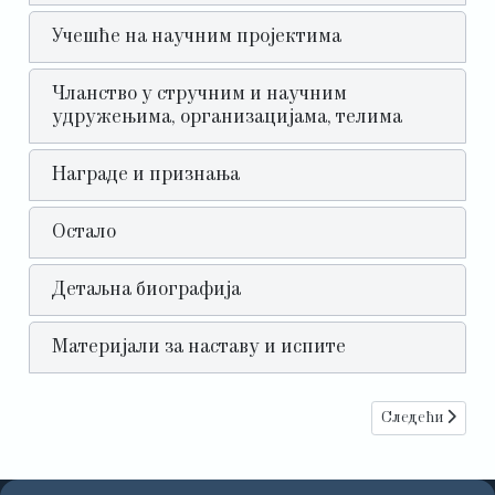
Учешће на научним пројектима
Чланство у стручним и научним
удружењима, организацијама, телима
Награде и признања
Остало
Детаљна биографија
Материјали за наставу и испите
Следећи чланак
Следећи