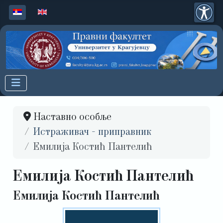
Изаберите ваш језик
Наставно особље
Истраживач - приправник
Емилија Костић Пантелић
Емилија Костић Пантелић
Емилија Костић Пантелић