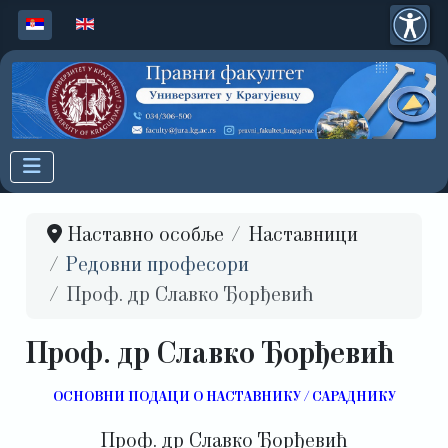
Изаберите ваш језик
Наставно особље
Наставници
Редовни професори
Проф. др Славко Ђорђевић
Проф. др Славко Ђорђевић
ОСНОВНИ ПОДАЦИ О НАСТАВНИКУ / САРАДНИКУ
Проф. др Славко Ђорђевић