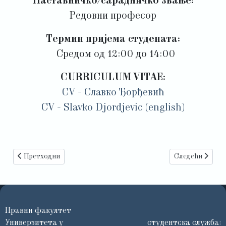
Наставничко/сарадничко звање:
Редовни професор
Термин пријема студената:
Средом од 12:00 до 14:00
CURRICULUM VITAE:
CV - Славко Ђорђевић
CV - Slavko Djordjevic (english)
Претходни чланак: Проф. др Јелена Вучковић
Следећи чланак
Претходни
Следећи
Правни факултет
Универзитета у
студентска служба: