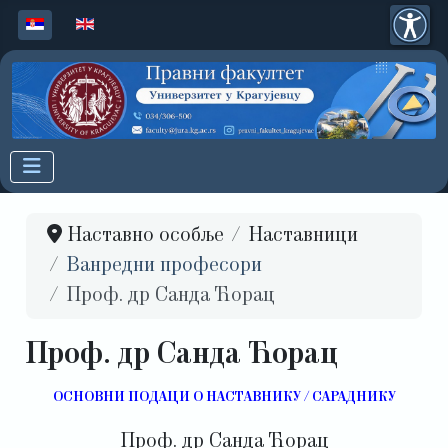
Изаберите ваш језик
Наставно особље
Наставници
Ванредни професори
Проф. др Санда Ћорац
Проф. др Санда Ћорац
ОСНОВНИ ПОДАЦИ О НАСТАВНИКУ / САРАДНИКУ
Проф. др Санда Ћорац