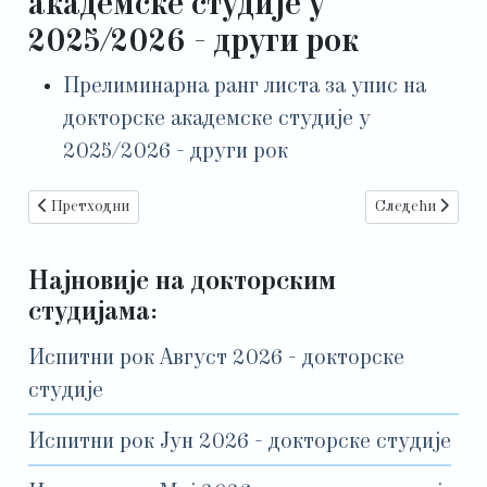
академске студије у
2025/2026 - други рок
Прелиминарна ранг листа за упис на
докторске академске студије у
2025/2026 - други рок
Претходни чланак: Коначна ранг листа за упис на докторске ак
Следећи члана
Претходни
Следећи
Најновије на докторским
студијама:
Испитни рок Август 2026 - докторске
студије
Испитни рок Јун 2026 - докторске студије