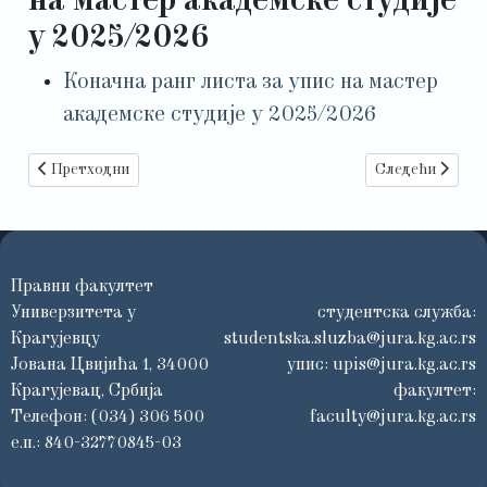
на мастер академске студије
у 2025/2026
Коначна ранг листа за упис на мастер
академске студије у 2025/2026
Претходни чланак: УПИС СТУДЕНАТА МАСТЕР АКАДЕМСКИ
Следећи чланак:
Претходни
Следећи
Правни факултет
Универзитета у
студентска служба:
Крагујевцу
studentska.sluzba@jura.kg.ac.rs
Јована Цвијића 1, 34000
упис:
upis@jura.kg.ac.rs
Крагујевац, Србија
факултет:
Телефон: (034) 306 500
faculty@jura.kg.ac.rs
е.п.: 840-32770845-03