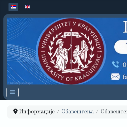
Изаберите ваш језик
Информације
Обавештења
Обавеште