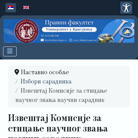
Изаберите ваш језик
Наставно особље
Избори сарадника
Извештај Комисије за стицање
научног звања научни сарадник
Извештај Комисије за
стицање научног звања