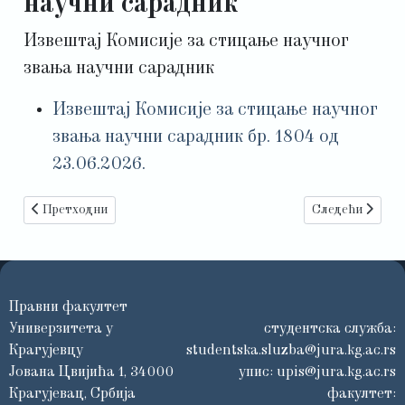
научни сарадник
Извештај Комисије за стицање научног
звања научни сарадник
Извештај Комисије за стицање научног
звања научни сарадник бр. 1804 од
23.06.2026.
Претходни чланак: Конкурс за избор асистента - ужа научна о
Следећи чланак:
Претходни
Следећи
Правни факултет
Универзитета у
студентска служба:
Крагујевцу
studentska.sluzba@jura.kg.ac.rs
Јована Цвијића 1, 34000
упис:
upis@jura.kg.ac.rs
Крагујевац, Србија
факултет: