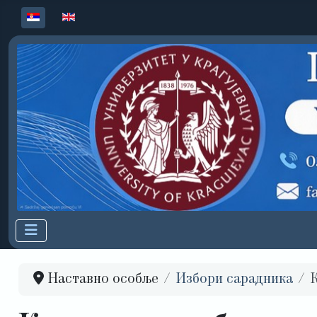
Изаберите ваш језик
Наставно особље
Избори сарадника
К