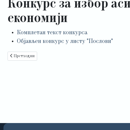
Конкурс за избор аси
економији
Комплетан текст конкурса
Објављен конкурс у листу "Послови"
Претходни чланак: Решење увид јавнисти и Извештај Комисије
Претходни